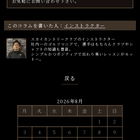
お気軽にお問い合わせ下さい。
このコラムを書いた人：
インストラクター
スカイカントリークラブのインストラクター
社内一のゴルフマニアで、選手はもちろんクラブやシ
ャフトの知識も豊富。
シンプルかつポジティブで伝わり易いレッスンがモッ
トー。
戻る
2026年8月
月
火
水
木
金
土
日
1
2
3
4
5
6
7
8
9