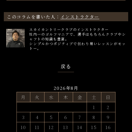
このコラムを書いた人：
インストラクター
スカイカントリークラブのインストラクター
社内一のゴルフマニアで、選手はもちろんクラブやシ
ャフトの知識も豊富。
シンプルかつポジティブで伝わり易いレッスンがモッ
トー。
戻る
2026年8月
月
火
水
木
金
土
日
1
2
3
4
5
6
7
8
9
10
11
12
13
14
15
16